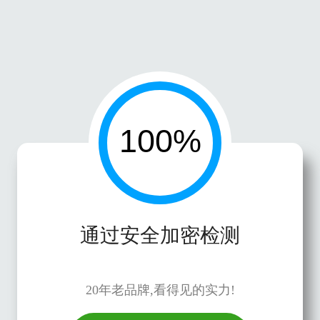
通过安全加密检测
20年老品牌,看得见的实力!